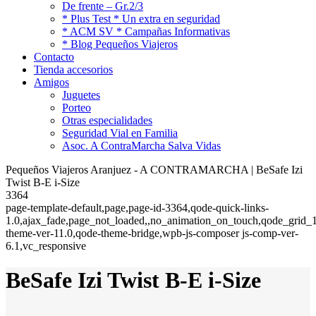
De frente – Gr.2/3
* Plus Test * Un extra en seguridad
* ACM SV * Campañas Informativas
* Blog Pequeños Viajeros
Contacto
Tienda accesorios
Amigos
Juguetes
Porteo
Otras especialidades
Seguridad Vial en Familia
Asoc. A ContraMarcha Salva Vidas
Pequeños Viajeros Aranjuez - A CONTRAMARCHA | BeSafe Izi
Twist B-E i-Size
3364
page-template-default,page,page-id-3364,qode-quick-links-
1.0,ajax_fade,page_not_loaded,,no_animation_on_touch,qode_grid_1
theme-ver-11.0,qode-theme-bridge,wpb-js-composer js-comp-ver-
6.1,vc_responsive
BeSafe Izi Twist B-E i-Size