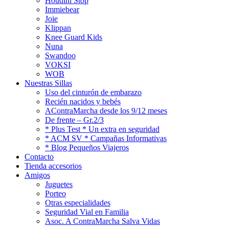
Houdini Stop
Immiebear
Joie
Klippan
Knee Guard Kids
Nuna
Swandoo
VOKSI
WOB
Nuestras Sillas
Uso del cinturón de embarazo
Recién nacidos y bebés
AContraMarcha desde los 9/12 meses
De frente – Gr.2/3
* Plus Test * Un extra en seguridad
* ACM SV * Campañas Informativas
* Blog Pequeños Viajeros
Contacto
Tienda accesorios
Amigos
Juguetes
Porteo
Otras especialidades
Seguridad Vial en Familia
Asoc. A ContraMarcha Salva Vidas