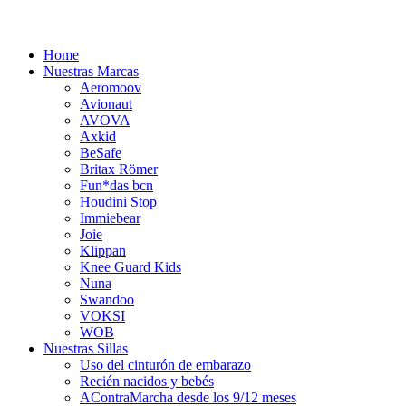
Home
Nuestras Marcas
Aeromoov
Avionaut
AVOVA
Axkid
BeSafe
Britax Römer
Fun*das bcn
Houdini Stop
Immiebear
Joie
Klippan
Knee Guard Kids
Nuna
Swandoo
VOKSI
WOB
Nuestras Sillas
Uso del cinturón de embarazo
Recién nacidos y bebés
AContraMarcha desde los 9/12 meses