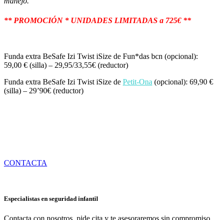
manejo.
** PROMOCIÓN * UNIDADES LIMITADAS a 725€ **
Funda extra BeSafe Izi Twist iSize de Fun*das bcn (opcional):
59,00 € (silla) – 29,95/33,55€ (reductor)
Funda extra BeSafe Izi Twist iSize de
Petit-Ona
(opcional): 69,90 €
(silla) – 29’90€ (reductor)
Envíanos un mensaje, te responderemos lo antes
posible
CONTACTA
Especialistas en seguridad infantil
Contacta con nosotros, pide cita y te asesoraremos sin compromiso