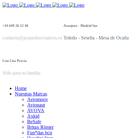
+34 649 26 12 46
Aranjuez - Madrid Sur
contacto@pequeñosviajeros.es
Toledo - Seseña - Mesa de Ocaña
Con Cita Previa
Sólo para tu familia
Home
Nuestras Marcas
Aeromoov
Avionaut
AVOVA
Axkid
BeSafe
Britax Römer
Fun*das bcn