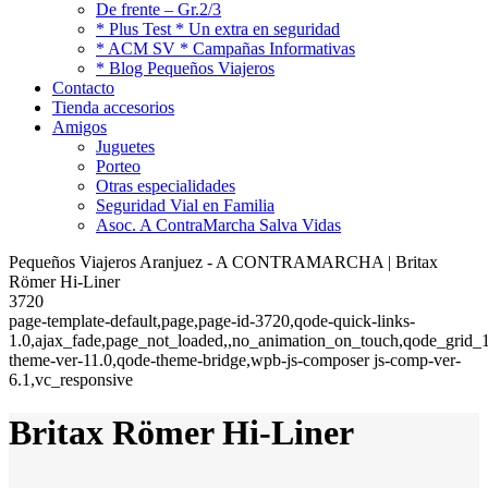
De frente – Gr.2/3
* Plus Test * Un extra en seguridad
* ACM SV * Campañas Informativas
* Blog Pequeños Viajeros
Contacto
Tienda accesorios
Amigos
Juguetes
Porteo
Otras especialidades
Seguridad Vial en Familia
Asoc. A ContraMarcha Salva Vidas
Pequeños Viajeros Aranjuez - A CONTRAMARCHA | Britax
Römer Hi-Liner
3720
page-template-default,page,page-id-3720,qode-quick-links-
1.0,ajax_fade,page_not_loaded,,no_animation_on_touch,qode_grid_1
theme-ver-11.0,qode-theme-bridge,wpb-js-composer js-comp-ver-
6.1,vc_responsive
Britax Römer Hi-Liner