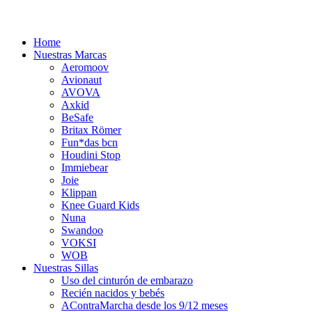
Home
Nuestras Marcas
Aeromoov
Avionaut
AVOVA
Axkid
BeSafe
Britax Römer
Fun*das bcn
Houdini Stop
Immiebear
Joie
Klippan
Knee Guard Kids
Nuna
Swandoo
VOKSI
WOB
Nuestras Sillas
Uso del cinturón de embarazo
Recién nacidos y bebés
AContraMarcha desde los 9/12 meses