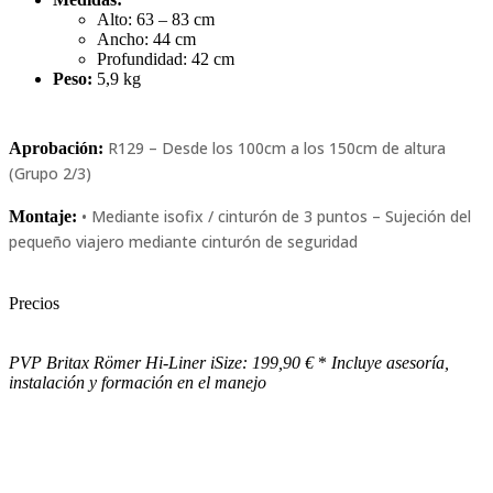
Alto: 63 – 83 cm
Ancho: 44 cm
Profundidad: 42 cm
Peso:
5,9 kg
R129 – Desde los 100cm a los 150cm de altura
Aprobación:
(Grupo 2/3)
• Mediante isofix / cinturón de 3 puntos – Sujeción del
Montaje:
pequeño viajero mediante cinturón de seguridad
Precios
PVP Britax Römer Hi-Liner iSize: 199,90 €
*
Incluye asesorí­a,
instalación y formación en el manejo
¿Te interesa este u otro modelo? Envíanos un