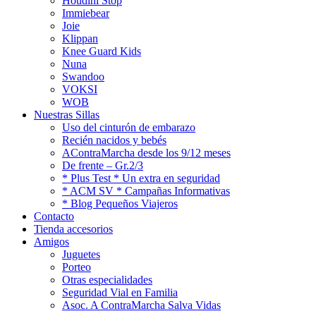
Houdini Stop
Immiebear
Joie
Klippan
Knee Guard Kids
Nuna
Swandoo
VOKSI
WOB
Nuestras Sillas
Uso del cinturón de embarazo
Recién nacidos y bebés
AContraMarcha desde los 9/12 meses
De frente – Gr.2/3
* Plus Test * Un extra en seguridad
* ACM SV * Campañas Informativas
* Blog Pequeños Viajeros
Contacto
Tienda accesorios
Amigos
Juguetes
Porteo
Otras especialidades
Seguridad Vial en Familia
Asoc. A ContraMarcha Salva Vidas