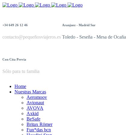
+34 649 26 12 46
Aranjuez - Madrid Sur
contacto@pequeñosviajeros.es
Toledo - Seseña - Mesa de Ocaña
Con Cita Previa
Sólo para tu familia
Home
Nuestras Marcas
Aeromoov
Avionaut
AVOVA
Axkid
BeSafe
Britax Römer
Fun*das bcn