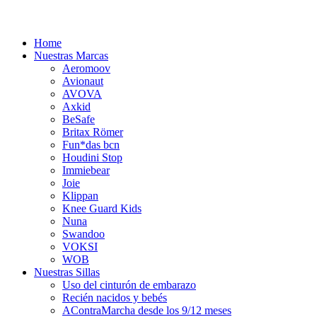
Home
Nuestras Marcas
Aeromoov
Avionaut
AVOVA
Axkid
BeSafe
Britax Römer
Fun*das bcn
Houdini Stop
Immiebear
Joie
Klippan
Knee Guard Kids
Nuna
Swandoo
VOKSI
WOB
Nuestras Sillas
Uso del cinturón de embarazo
Recién nacidos y bebés
AContraMarcha desde los 9/12 meses