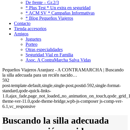
De frente – Gr.2/3
* Plus Test * Un extra en seguridad
* ACM SV * Campañas Informativas
* Blog Pequeños Viajeros
Contacto
Tienda accesorios
Amigos
Juguetes
Porteo
Otras especialidades
Seguridad Vial en Familia
Asoc. A ContraMarcha Salva Vidas
Pequeños Viajeros Aranjuez - A CONTRAMARCHA | Buscando
la silla adecuada para un recién nacido…
592
post-template-default,single,single-post,postid-592,single-format-
standard,qode-quick-links-
1.0,ajax_fade,page_not_loaded,,no_animation_on_touch,qode_grid_1
theme-ver-11.0,qode-theme-bridge,wpb-js-composer js-comp-ver-
6.1,vc_responsive
Buscando la silla adecuada