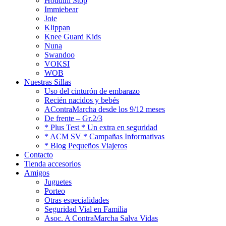
Houdini Stop
Immiebear
Joie
Klippan
Knee Guard Kids
Nuna
Swandoo
VOKSI
WOB
Nuestras Sillas
Uso del cinturón de embarazo
Recién nacidos y bebés
AContraMarcha desde los 9/12 meses
De frente – Gr.2/3
* Plus Test * Un extra en seguridad
* ACM SV * Campañas Informativas
* Blog Pequeños Viajeros
Contacto
Tienda accesorios
Amigos
Juguetes
Porteo
Otras especialidades
Seguridad Vial en Familia
Asoc. A ContraMarcha Salva Vidas