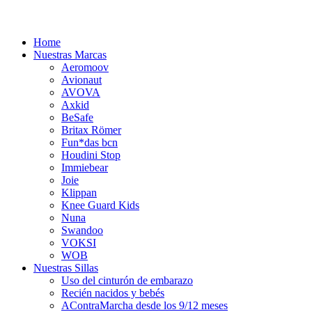
Home
Nuestras Marcas
Aeromoov
Avionaut
AVOVA
Axkid
BeSafe
Britax Römer
Fun*das bcn
Houdini Stop
Immiebear
Joie
Klippan
Knee Guard Kids
Nuna
Swandoo
VOKSI
WOB
Nuestras Sillas
Uso del cinturón de embarazo
Recién nacidos y bebés
AContraMarcha desde los 9/12 meses