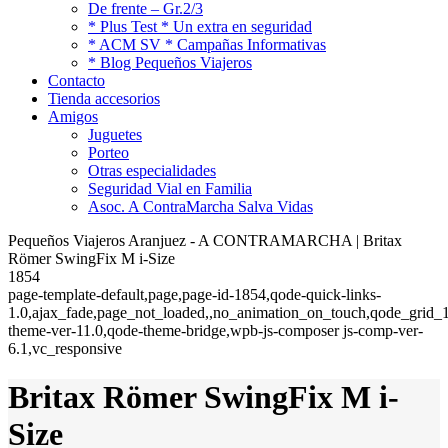
De frente – Gr.2/3
* Plus Test * Un extra en seguridad
* ACM SV * Campañas Informativas
* Blog Pequeños Viajeros
Contacto
Tienda accesorios
Amigos
Juguetes
Porteo
Otras especialidades
Seguridad Vial en Familia
Asoc. A ContraMarcha Salva Vidas
Pequeños Viajeros Aranjuez - A CONTRAMARCHA | Britax
Römer SwingFix M i-Size
1854
page-template-default,page,page-id-1854,qode-quick-links-
1.0,ajax_fade,page_not_loaded,,no_animation_on_touch,qode_grid_1
theme-ver-11.0,qode-theme-bridge,wpb-js-composer js-comp-ver-
6.1,vc_responsive
Britax Römer SwingFix M i-
Size