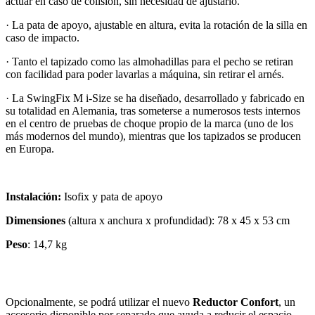
actuar en caso de colisión, sin necesidad de ajustarlo.
· La pata de apoyo, ajustable en altura, evita la rotación de la silla en
caso de impacto.
· Tanto el tapizado como las almohadillas para el pecho se retiran
con facilidad para poder lavarlas a máquina, sin retirar el arnés.
· La SwingFix M i-Size se ha diseñado, desarrollado y fabricado en
su totalidad en Alemania, tras someterse a numerosos tests internos
en el centro de pruebas de choque propio de la marca (uno de los
más modernos del mundo), mientras que los tapizados se producen
en Europa.
Instalación:
Isofix y pata de apoyo
Dimensiones
(altura x anchura x profundidad): 78 x 45 x 53 cm
Peso
: 14,7 kg
Opcionalmente, se podrá utilizar el nuevo
Reductor Confort
, un
accesorio disponible por separado que ayuda a reducir el espacio