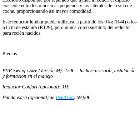
existente entre los niños más pequeños y los laterales de la silla de
coche, proporcionando así mayor comodidad.
Este reductor lumbar puede utilizarse a partir de los 9 kg (R44) o los
61 cm de estatura (R129), pero nunca como sustituto del reductor
para recién nacidos.
Precios
PVP Swing i-Size (Versión M): 479€ – Incluye asesorí­a, instalación
y formación en el manejo
Reductor Confort (opcional): 31€
Funda extra (opcional) de
PetitOna
: 69,90€
¿Interesado en este u otro modelo? Enví­anos un
mensaje, te responderemos lo antes posible