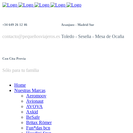
+34 649 26 12 46
Aranjuez - Madrid Sur
contacto@pequeñosviajeros.es
Toledo - Seseña - Mesa de Ocaña
Con Cita Previa
Sólo para tu familia
Home
Nuestras Marcas
Aeromoov
Avionaut
AVOVA
Axkid
BeSafe
Britax Römer
Fun*das bcn