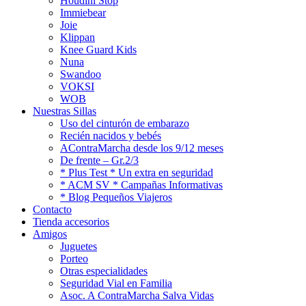
Houdini Stop
Immiebear
Joie
Klippan
Knee Guard Kids
Nuna
Swandoo
VOKSI
WOB
Nuestras Sillas
Uso del cinturón de embarazo
Recién nacidos y bebés
AContraMarcha desde los 9/12 meses
De frente – Gr.2/3
* Plus Test * Un extra en seguridad
* ACM SV * Campañas Informativas
* Blog Pequeños Viajeros
Contacto
Tienda accesorios
Amigos
Juguetes
Porteo
Otras especialidades
Seguridad Vial en Familia
Asoc. A ContraMarcha Salva Vidas